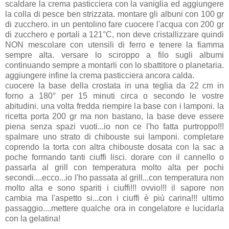
scaldare la crema pasticciera con la vaniglia ed aggiungere
la colla di pesce ben strizzata. montare gli albuni con 100 gr
di zucchero. in un pentolino fare cuocere l'acqua con 200 gr
di zucchero e portali a 121°C, non deve cristallizzare quindi
NON mescolare con utensili di ferro e tenere la fiamma
sempre alta. versare lo sciroppo a filo sugli albumi
continuando sempre a montarli con lo sbattitore o planetaria.
aggiungere infine la crema pasticciera ancora calda.
cuocere la base della crostata in una teglia da 22 cm in
forno a 180° per 15 minuti circa o secondo le vostre
abitudini. una volta fredda riempire la base con i lamponi. la
ricetta porta 200 gr ma non bastano, la base deve essere
piena senza spazi vuoti...io non ce l'ho fatta purtroppo!!!
spalmare uno strato di chibouste sui lamponi. completare
coprendo la torta con altra chibouste dosata con la sac a
poche formando tanti ciuffi lisci. dorare con il cannello o
passarla al grill con temperatura molto alta per pochi
secondi....ecco...io l'ho passata al grill...con temperatura non
molto alta e sono spariti i ciuffi!!! ovvio!!! il sapore non
cambia ma l'aspetto si...con i ciuffi è più carina!!! ultimo
passaggio....mettere qualche ora in congelatore e lucidarla
con la gelatina!